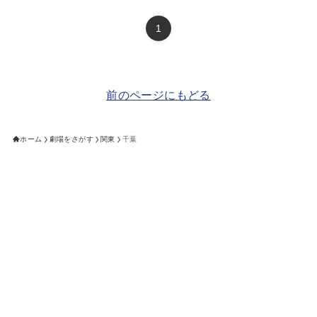
1
前のページにもどる
ホーム
劇場をさがす
関東
千葉