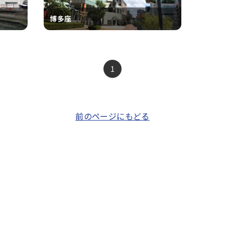
博多座
1
前のページにもどる