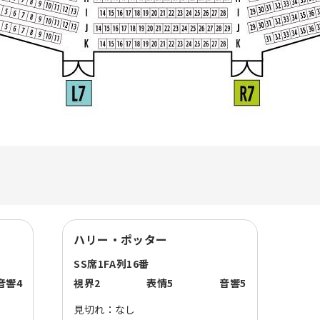
ハリー・ポッター
SS席
1F
A列
16番
音響
4
視界
2
表情
5
音響
5
見切れ：
なし