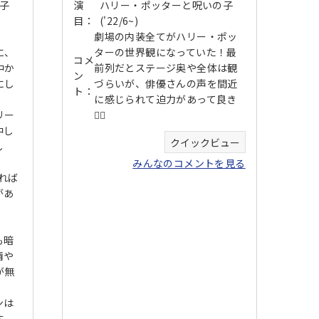
子
演
ハリー・ポッターと呪いの子
目：
('22/6~)
劇場の内装全てがハリー・ポッ
に、
ターの世界観になっていた！最
コメ
中か
前列だとステージ奥や全体は観
ン
にし
づらいが、俳優さんの声を間近
ト：
に感じられて迫力があって良き
リー
👍🏻
中し
クイックビュー
し
みんなのコメントを見る
れば
があ
も暗
情や
が無
ンは
す。