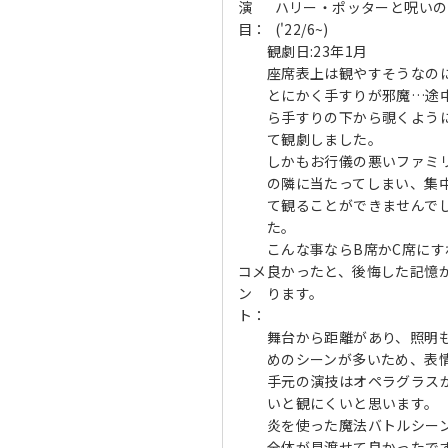
演
ハリー・ポッターと呪いの
目：
('22/6~)
観劇日:23年1月
座席表上は観やすそうなの
とにかく手すりが邪魔…途
ら手すりの下から覗くよう
て観劇しました。
しかもお行儀の悪いファミ
の隣に当たってしまい、集
て観ることができませんで
た。
こんな事ならB席かC席にす
コメ
良かったと、後悔した記憶
ン
ります。
ト：
舞台から距離があり、照明
めのシーンが多いため、表
手元の演技はオペラグラス
いと観にくいと思います。
炎を使った魔法バトルシー
全体が見渡せて良かったで