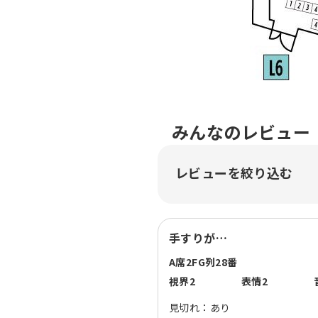
みんなのレビュー
レビューを絞り込む
手すりが…
A席
2F
G列
28番
視界
2
表情
2
見切れ：
あり