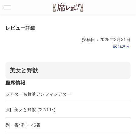
レビュー詳細
投稿日：2025年3月31日
soraさん
美女と野獣
座席情報
シアター名
舞浜アンフィシアター
演目
美女と野獣 ('22/11~)
列・番
4列
・
45番