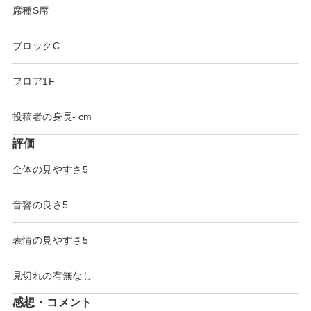
席種
S席
ブロック
C
フロア
1F
投稿者の身長
-
評価
全体の見やすさ
5
音響の良さ
5
表情の見やすさ
5
見切れの有無
なし
感想・コメント