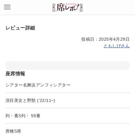
レビュー詳細
投稿日：2025年4月29日
ともしびさん
座席情報
シアター名
舞浜アンフィシアター
演目
美女と野獣 ('22/11~)
列・番
3列
・
59番
席種
S席