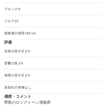
ブロック
D
フロア
1F
投稿者の身長
160
評価
全体の見やすさ
5
音響の良さ
5
表情の見やすさ
5
見切れの有無
なし
感想・コメント
野獣のロングトーン堪能席