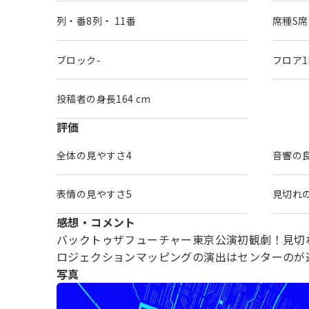
列・番
8列
・
11番
席種
S席
ブロック
-
フロア
1
投稿者の身長
164
評価
全体の見やすさ
4
音響の
表情の見やすさ
5
見切れ
感想・コメント
バックトゥザフューチャー東京公演初観劇！見切れ
ロジェクションマッピングの演出はセンターのが
写真