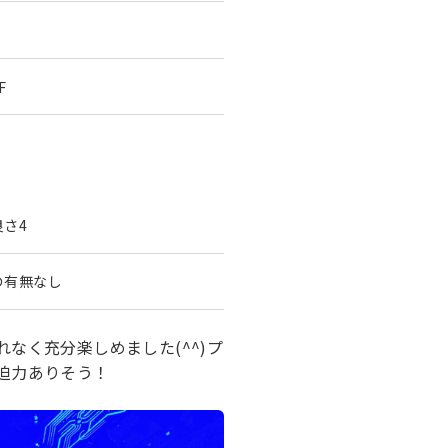
F
良さ
4
の有無
なし
なく充分楽しめました(^^)プ
迫力ありそう！