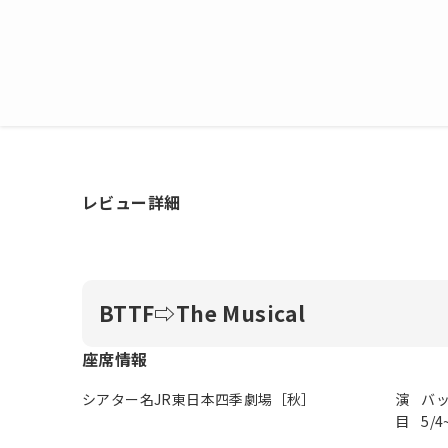
レビュー詳細
BTTF⇨The Musical
座席情報
シアター名
JR東日本四季劇場［秋］
演
バッ
目
5/4