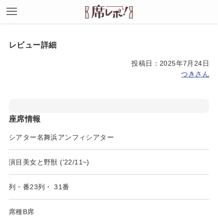
レビュー詳細
投稿日：2025年7月24日
つきさん
座席情報
シアター名
舞浜アンフィシアター
演目
美女と野獣 ('22/11~)
列・番
23列
・
31番
席種
B席