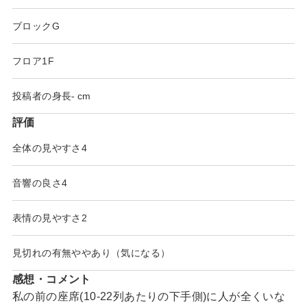
ブロック
G
フロア
1F
投稿者の身長
-
評価
全体の見やすさ
4
音響の良さ
4
表情の見やすさ
2
見切れの有無
ややあり（気になる）
感想・コメント
私の前の座席(10-22列あたりの下手側)に人が全くいな