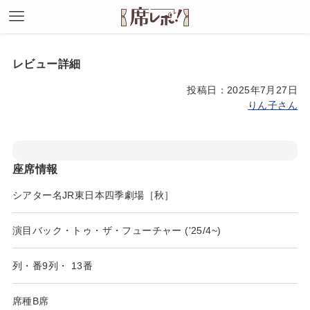
レビュー詳細
投稿日：2025年7月27日
りん子さん
座席情報
シアター名
JR東日本四季劇場［秋］
演目
バック・トゥ・ザ・フューチャー ('25/4~)
列・番
9列
・
13番
席種
B席