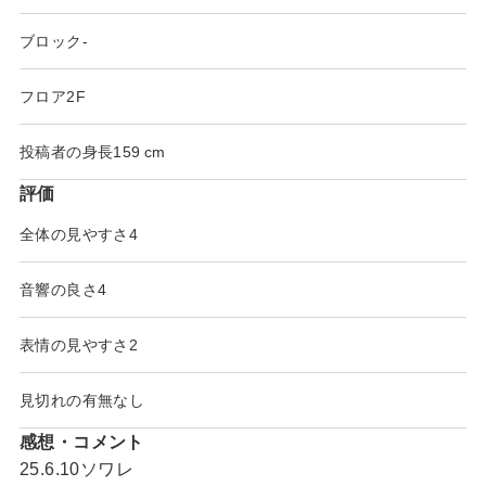
ブロック
-
フロア
2F
投稿者の身長
159
評価
全体の見やすさ
4
音響の良さ
4
表情の見やすさ
2
見切れの有無
なし
感想・コメント
25.6.10ソワレ