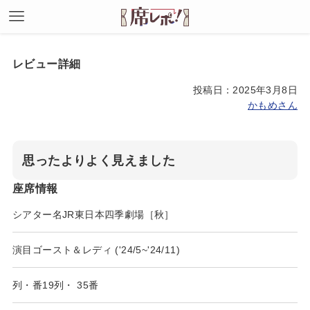
レビュー詳細
投稿日：2025年3月8日
かもめさん
思ったよりよく見えました
座席情報
シアター名
JR東日本四季劇場［秋］
演目
ゴースト＆レディ ('24/5~'24/11)
列・番
19列
・
35番