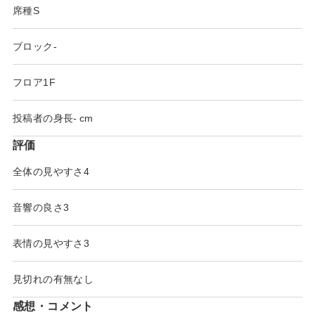
席種
S
ブロック
-
フロア
1F
投稿者の身長
-
評価
全体の見やすさ
4
音響の良さ
3
表情の見やすさ
3
見切れの有無
なし
感想・コメント